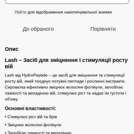
Увійти
для відображення накопичувальної знижки
%
До обраного
Порівняти
Опис
Lash – Засіб для зміцнення і стимуляції росту
вій
Lash від HydroPeptide – це засіб для зміцнення та стимуляції
росту вій, який поєднує потужні пептиди і рослинні екстракти.
Сироватка ефективно зміцнює волосяні фолікули, запобігає
ламкості та випадінню вій, стимулює ріст та надає їм густоти і
об’єму.
Основні властивості:
• Стимулює ріст вій та брів
• Зміцнює волосяні фолікули
• Запобігає ламкості та випадінню