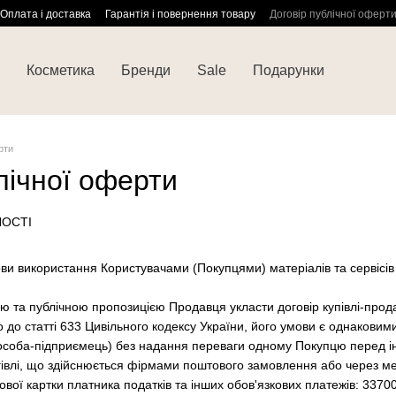
Оплата і доставка
Гарантія і повернення товару
Договір публічної оферт
Косметика
Бренди
Sale
Подарунки
рти
лічної оферти
НОСТІ
ви використання Користувачами (Покупцями) матеріалів та сервісів с
ою та публічною пропозицією Продавця укласти договір купівлі-прод
о до статті 633 Цивільного кодексу України, його умови є однаковими
особа-підприємець) без надання переваги одному Покупцю перед і
гівлі, що здійснюється фірмами поштового замовлення або через м
ової картки платника податків та інших обов'язкових платежів: 337