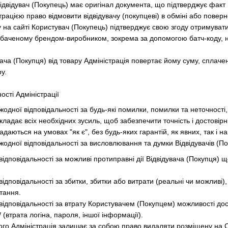
ідвідувач (Покупець) має оригінал документа, що підтверджує факт 
трацією право відмовити відвідувачу (покупцеві) в обміні або поверн
у на сайті Користувач (Покупець) підтверджує свою згоду отримуват
дбаченому брендом-виробником, зокрема за допомогою батч-коду, н
увача (Покупця) від товару Адміністрація повертає йому суму, сплач
у.
сті Адміністрації
 жодної відповідальності за будь-які помилки, помилки та неточності
окладає всіх необхідних зусиль, щоб забезпечити точність і достовір
аються на умовах "як є", без будь-яких гарантій, як явних, так і на 
 жодної відповідальності за висловлювання та думки Відвідувачів (По
 відповідальності за можливі протиправні дії Відвідувача (Покупця) щ
 відповідальності за збитки, збитки або витрати (реальні чи можливі
тання.
 відповідальності за втрату Користувачем (Покупцем) можливості дос
 (втрата логіна, пароля, іншої інформації).
ого Адміністрація залишає за собою право видаляти розміщену на С