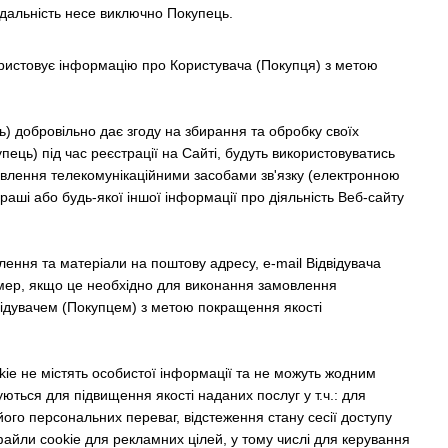
відальність несе виключно Покупець.
користовує інформацію про Користувача (Покупця) з метою
ць) добровільно дає згоду на збирання та обробку своїх
пець) під час реєстрації на Сайті, будуть використовуватись
влення телекомунікаційними засобами зв'язку (електронною
раші або будь-якої іншої інформації про діяльність Веб-сайту
лення та матеріали на поштову адресу, e-mail Відвідувача
омер, якщо це необхідно для виконання замовлення
двідувачем (Покупцем) з метою покращення якості
okie не містять особистої інформації та не можуть жодним
ються для підвищення якості наданих послуг у т.ч.: для
його персональних переваг, відстеження стану сесії доступу
файли cookie для рекламних цілей, у тому числі для керування