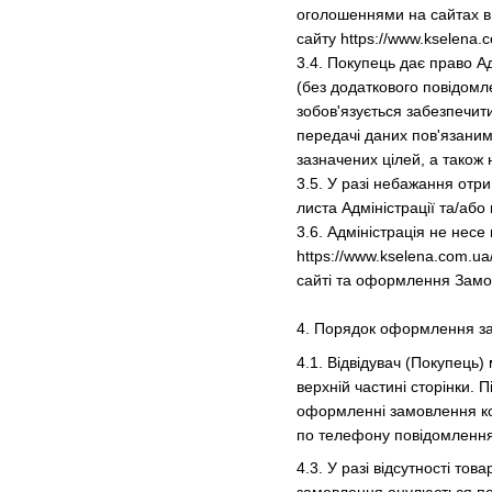
оголошеннями на сайтах в І
сайту https://www.kselena.c
3.4. Покупець дає право Ад
(без додаткового повідомле
зобов'язується забезпечити
передачі даних пов'язани
зазначених цілей, а також
3.5. У разі небажання отр
листа Адміністрації та/або
3.6. Адміністрація не несе
https://www.kselena.com.ua
сайті та оформлення Замовл
4. Порядок оформлення за
4.1. Відвідувач (Покупец
верхній частині сторінки.
оформленні замовлення кон
по телефону повідомлення
4.3. У разі відсутності тов