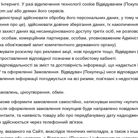
нтернеті. У разі відключення технології cookie Відвідувачем (Покуп
om.ua/ або деяких його сервісів.
міністрації здійснювати обробку його персональних даних, у тому ч
ння про це), здійснювати довічне зберігання даних, їх накопичення,
 захист даних від несанкціонованого доступу третіх осіб, не розповс
м особам, комерційним партнерам, особам, уповноваженим Адмініст
 на обов'язковий запит компетентного державного органу).
имувати розсилку про рекламні акції, нові продукти тощо, Відвідува
 проставлення відповідної позначки в особистому кабінеті.
 відповідальності за зміст та достовірність інформації, що надається
/ та оформленні Замовлення. Відвідувач (Покупець) несе відповідальн
ення інформації погоджується на всі ризики, пов'язані з недостові
мовлень, ціноутворення, обмін.
ь) може оформити замовлення самостійно, натиснувши кнопку «купи
 Після оформлення замовлення покупцеві буде направлено повідомл
такти, та наявність товару або про передбачувану дату надходжен
 здійснюється через телефонний зв'язок.
ару, вказаного на Сайті, внаслідок технічних неполадок, а також з ін