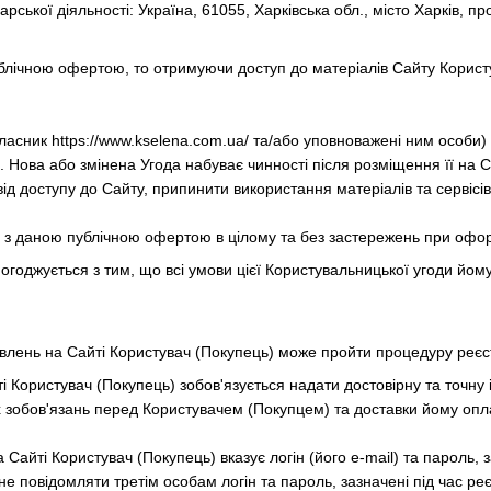
ської діяльності: Україна, 61055, Харківська обл., місто Харків, пр
публічною офертою, то отримуючи доступ до матеріалів Сайту Корист
(власник https://www.kselena.com.ua/ та/або уповноважені ним особи
. Нова або змінена Угода набуває чинності після розміщення її на С
ід доступу до Сайту, припинити використання матеріалів та сервісів
я з даною публічною офертою в цілому та без застережень при офо
погоджується з тим, що всі умови цієї Користувальницької угоди йому 
лень на Сайті Користувач (Покупець) може пройти процедуру реєстра
ті Користувач (Покупець) зобов'язується надати достовірну та точну
х зобов'язань перед Користувачем (Покупцем) та доставки йому опл
а Сайті Користувач (Покупець) вказує логін (його e-mail) та пароль, 
не повідомляти третім особам логін та пароль, зазначені під час реєс