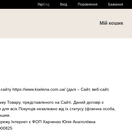
Порівняння
Укр
Eng
Вхід
Бажання
и
Мій кошик
айту https://www.kselena.com.ua/ (далі – Сайт, веб-сайт,
ажу Товару, представленого на Сайті. Даний договір є
 для всіх Покупців незалежно від їх статусу (фізична особа,
ншим.
ережу Інтернет є ФОП Харченко Юлія Анатоліївна
0000825