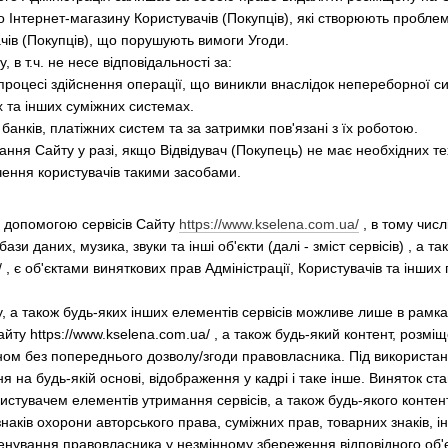
 Інтернет-магазину Користувачів (Покупців), які створюють пробле
ачів (Покупців), що порушують вимоги Угоди.
, в т.ч. не несе відповідальності за:
 процесі здійснення операції, що виникли внаслідок непереборної с
 та інших суміжних системах.
, банків, платіжних систем та за затримки пов'язані з їх роботою.
ання Сайту у разі, якщо Відвідувач (Покупець) не має необхідних те
ення користувачів такими засобами.
 за допомогою сервісів Сайту
https://www.kselena.com.ua/
, в тому числ
зи даних, музика, звуки та інші об'єкти (далі - зміст сервісів) , а 
/ , є об'єктами виняткових прав Адміністрації, Користувачів та інших
у, а також будь-яких інших елементів сервісів можливе лише в рамка
айту https://www.kselena.com.ua/ , а також будь-який контент, розмі
ном без попереднього дозволу/згоди правовласника. Під використанн
 на будь-якій основі, відображення у кадрі і таке інше. Виняток с
истувачем елементів утримання сервісів, а також будь-якого конте
наків охорони авторського права, суміжних прав, товарних знаків, 
енування правовласника у незмінному збереження відповідного об'єк