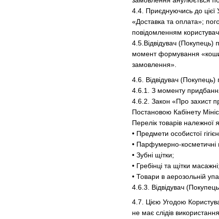
замовлення анулюється по
4.4. Приєднуючись до цієї
«Доставка та оплата»; пог
повідомленням користувач
4.5.Відвідувач (Покупець) 
момент формування «кошик
замовлення».
4.6. Відвідувач (Покупець
4.6.1. З моменту придбанн
4.6.2. Закон «Про захист 
Постановою Кабінету Мініс
Перелік товарів належної я
• Предмети особистої гігієн
• Парфумерно-косметичні 
• Зубні щітки;
• Гребінці та щітки масажні
• Товари в аерозольній упа
4.6.3. Відвідувач (Покупе
4.7. Цією Угодою Користува
не має слідів використання