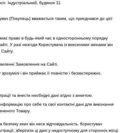
осп. Індустріальний, будинок 11
увач (Покупець) вважається таким, що приєднався до цієї
) має право в будь-який час в односторонньому порядку
айті. У разі незгоди Користувача із внесеними змінами він
 Сайту.
рмленні Замовлення на Сайті.
зрозумілі і він приймає її повністю і беззастережно.
ції та внести необхідні дані згідно з анкетою.
 інформацію про себе та свої контактні дані для виконання
аченого Товару.
за безпеку яких він несе відповідальність. Користувач
трації, зберігати ці дані у недоступному для сторонніх місці.