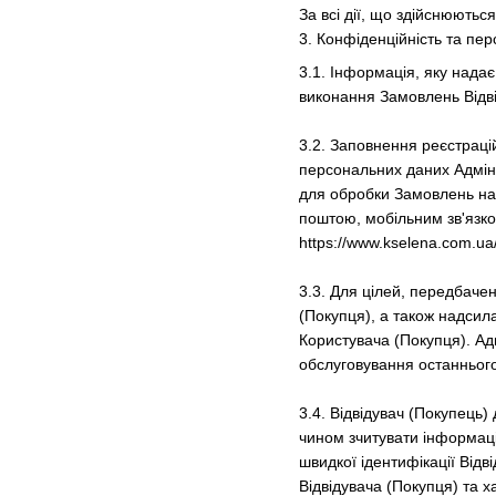
За всі дії, що здійснюютьс
3. Конфіденційність та пер
3.1. Інформація, яку нада
виконання Замовлень Відвід
3.2. Заповнення реєстрацій
персональних даних Адмініс
для обробки Замовлень на
поштою, мобільним зв'язком
https://www.kselena.com.ua/
3.3. Для цілей, передбаче
(Покупця), а також надсил
Користувача (Покупця). Ад
обслуговування останнього
3.4. Відвідувач (Покупець)
чином зчитувати інформаці
швидкої ідентифікації Відв
Відвідувача (Покупця) та 