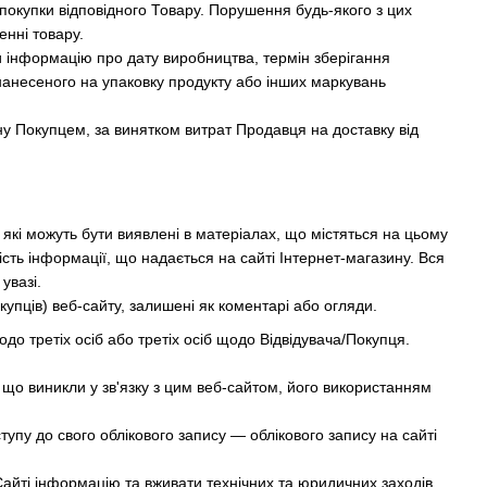
покупки відповідного Товару. Порушення будь-якого з цих
енні товару.
и інформацію про дату виробництва, термін зберігання
анесеного на упаковку продукту або інших маркувань
ену Покупцем, за винятком витрат Продавця на доставку від
, які можуть бути виявлені в матеріалах, що містяться на цьому
ність інформації, що надається на сайті Інтернет-магазину. Вся
увазі.
купців) веб-сайту, залишені як коментарі або огляди.
одо третіх осіб або третіх осіб щодо Відвідувача/Покупця.
), що виникли у зв'язку з цим веб-сайтом, його використанням
тупу до свого облікового запису — облікового запису на сайті
айті інформацію та вживати технічних та юридичних заходів