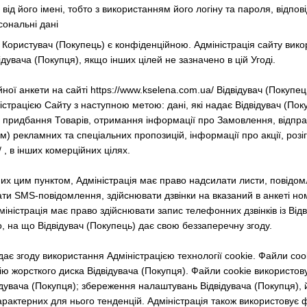
я від його імені, тобто з використанням його логіну та пароля, відпо
сональні дані
є Користувач (Покупець) є конфіденційною. Адміністрація сайту ви
увача (Покупця), якщо інших цілей не зазначено в цій Угоді.
ної анкети на сайті https://www.kselena.com.ua/ Відвідувач (Покупе
трацією Сайту з наступною метою: дані, які надає Відвідувач (Поку
 придбання Товарів, отримання інформації про Замовлення, відпра
) рекламних та спеціальних пропозицій, інформації про акції, розіг
 , в інших комерційних цілях.
них цим пунктом, Адміністрація має право надсилати листи, повідом
ати SMS-повідомлення, здійснювати дзвінки на вказаний в анкеті н
міністрація має право здійснювати запис телефонних дзвінків із Ві
, на що Відвідувач (Покупець) дає свою беззаперечну згоду.
 дає згоду використання Адміністрацією технології cookie. Файли co
ю жорсткого диска Відвідувача (Покупця). Файли cookie використову
ідувача (Покупця); збереження налаштувань Відвідувача (Покупця), 
характерних для нього тенденцій. Адміністрація також використовує 