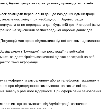
цем), Адміністрація не гарантує повну працездатність веб-
ислі: поміщати персональні дані до баз даних Адміністрації
 оновлення, зміну (при необхідності). Адміністрація
юджувати та не передавати дані будь-якій третій стороні (крім
рацією на здійснення безпосередньої обробки даних для
ч (Покупець) має право відмовитися від неї шляхом надсилання
 Відвідувачем (Покупцем) при реєстрації на веб-сайті
ість за достовірність зазначеної під час реєстрації на веб-
рністю такої інформації.
ти» та «оформити замовлення» або за телефоном, вказаним у
ення про підтвердження замовлення, на зазначені при
ня товару у разі його відсутності. При оформленні замовлення
ших причин, що не залежать від Адміністрації, зазначене