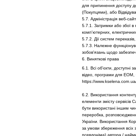
для припинення доступу до
(Покупцями), або Відвідув
5.7. Адміністрація веб-сайту
5.7.1. Затримки або збої в
комп'ютерних, електричних
5.7.2. Дії систем переказів
5.7.3. Належне функціонув
зобов'язань щодо забезпеч
6. Виняткові права
6.1. Всі об'єкти, доступні
відео, програми для ЕОМ, ба
https://www.kselena.com.ua
6.2. Використання контент
елементи змісту сервісів С
бути використані іншим чи
переробка, розповсюдження
України. Використання Кор
за умови збереження всіх з
псевдоніма) автора / найм