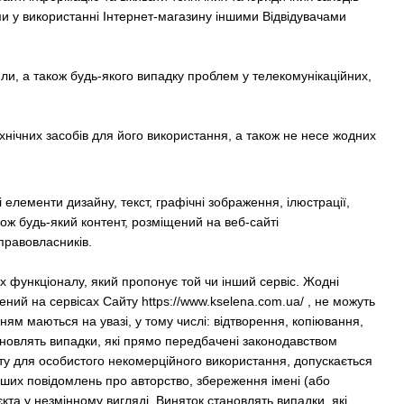
ми у використанні Інтернет-магазину іншими Відвідувачами
или, а також будь-якого випадку проблем у телекомунікаційних,
хнічних засобів для його використання, а також не несе жодних
і елементи дизайну, текст, графічні зображення, ілюстрації,
також будь-який контент, розміщений на веб-сайті
 правовласників.
х функціоналу, який пропонує той чи інший сервіс. Жодні
щений на сервісах Сайту https://www.kselena.com.ua/ , не можуть
ям маються на увазі, у тому числі: відтворення, копіювання,
тановлять випадки, які прямо передбачені законодавством
нту для особистого некомерційного використання, допускається
інших повідомлень про авторство, збереження імені (або
та у незмінному вигляді. Виняток становлять випадки, які