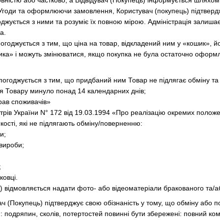
вністю або частково, а Відвідувач (Покупець) інформується шляхо
 Угоди та оформлюючи замовлення, Користувач (покупець) підтверд
оджується з ними та розуміє їх повною мірою. Адміністрація залиша
а.
погоджується з тим, що ціна на товар, відкладений ним у «кошик», й
а» і можуть змінюватися, якщо покупка не була остаточно оформ
) погоджується з тим, що придбаний ним Товар не підлягає обміну т
я Товару минуло понад 14 календарних днів;
прав споживачів»
трів України N° 172 від 19.03.1994 «Про реалізацію окремих полож
кості, які не підлягають обміну/поверненню:
и;
вироби;
;
ковці.
ць) відмовляється надати фото- або відеоматеріали бракованого та/а
ч (Покупець) підтверджує свою обізнаність у тому, що обміну або по
: подряпин, сколів, потертостей повинні бути збережені: повний комп