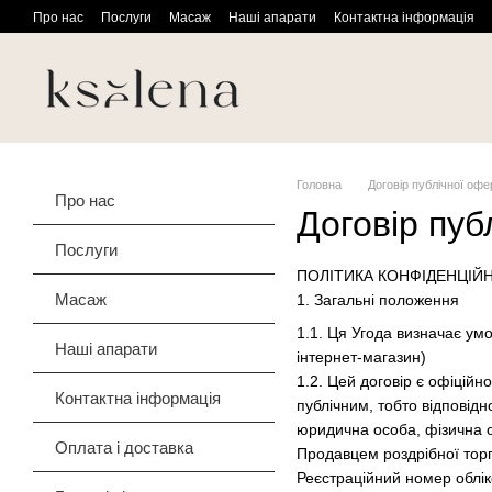
Перейти до основного контенту
Про нас
Послуги
Масаж
Наші апарати
Контактна інформація
Головна
Договір публічної офе
Про нас
Договір пуб
Послуги
ПОЛІТИКА КОНФІДЕНЦІЙ
Масаж
1. Загальні положення
1.1. Ця Угода визначає умо
Наші апарати
інтернет-магазин)
1.2. Цей договір є офіційн
Контактна інформація
публічним, тобто відповідн
юридична особа, фізична 
Оплата і доставка
Продавцем роздрібної тор
Реєстраційний номер облік