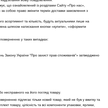
м надсилання йому повідомлення.
жує, що ознайомлений із розділами Сайту «Про нас»,
є за собою право змінити термін доставки замовлення з
ого асортимент та кількість, будуть актуальними лише на
лена шляхом натискання кнопки «купити», «оформити
а поверненню у таких випадках:
ень Закону України "Про захист прав споживачів"» затверджено
бо несправного на його погляд товару.
верненню підлягає тільки новий товар, який не був у вжитку та
лект товару, цілісність та всі компоненти упаковки, ярлики,