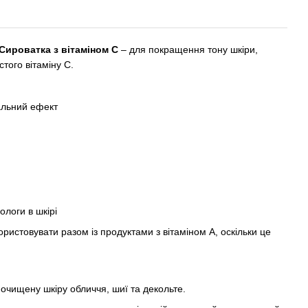
 Сироватка з вітаміном C
– для покращення тону шкіри,
того вітаміну С.
альний ефект
ологи в шкірі
ристовувати разом із продуктами з вітаміном А, оскільки це
 очищену шкіру обличчя, шиї та декольте.