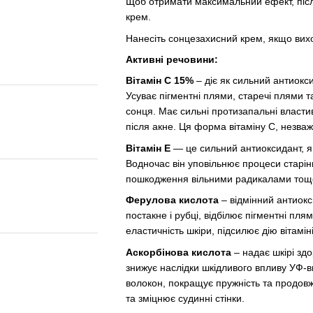
Щоб отримати максимальний ефект, піс
крем.
Нанесіть сонцезахисний крем, якщо вих
Активні речовини:
Вітамін С 15%
– діє як сильний антиокс
Усуває пігментні плями, старечі плями т
сонця. Має сильні протизапальні власти
після акне. Ця форма вітаміну С, незваж
Вітамін Е
— це сильний антиоксидант, як
Водночас він уповільнює процеси старін
пошкодження вільними радикалами тощ
Ферулова кислота
– відмінний антиокс
постакне і рубці, відбілює пігментні пля
еластичність шкіри, підсилює дію вітамі
Аскорбінова кислота
– надає шкірі зд
знижує наслідки шкідливого впливу УФ-
волокон, покращує пружність та продовж
та зміцнює судинні стінки.