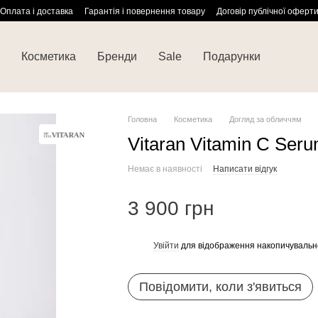
Оплата і доставка
Гарантія і повернення товару
Договір публічної оферт
Косметика
Бренди
Sale
Подарунки
Головна
Косметика
Догляд за обличчям
Vitaran Vitamin C Seru
Немає в наявності
Написати відгук
3 900 грн
Увійти
для відображення накопичувальн
%
Повідомити, коли з'явиться