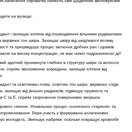
ля нанесення сироватки нанесіть свій щоденний зволожуючий
одите на вулицю.
идант і захищає клітини від пошкодження вільними радикалами.
а вирівнює тон шкіри. Захищає шкіру від шкідливого впливу
вості та пришвидшує процес загоєння дрібних ран і шрамів
аючи на високу концентрацію, не має ніякої подразнюючої ​​дії!
ий здатний проникнути глибоко в структуру шкіри та волосся.
ня, сприяє зволоженню зсередини, захищає клітини від
о.
идант та освітлювач плям, освітляє тон шкіри, вирівнює сліди
ми, захищає від вільних радикалів, підвищує пружність та
нів C та E, сприяє скороченню поверхневих зморшок.
орового сяяння. Уповільнює процес «сонячного старіння» та
випромінювання. Бере участь у формуванні колагенових
ує молодість. Зменшує набряки, оскільки покращує кровообіг