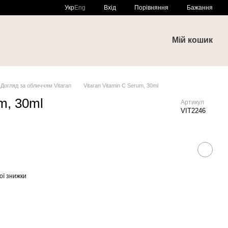
Порівняння
Укр
Eng
Вхід
Бажання
и
Мій кошик
Догляд за обличчям Vitaran
Vitaran Vitamin C Serum, 30ml
m, 30ml
Артикул
VIT2246
ої знижки