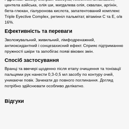
центела азійська, олія ши, мигдалева олія, сквалан, аргінін,
бета-глюкан, гіалуронова кислота, запатентований комплекс
Triple Eyective Complex, ретиніл пальмітат, вітаміни С та Е, о/в
16%.
Ефективність та переваги
Зволожувальний, живильний, лімфодренажний,
антиоксидантний і сонцезахисний ефект. Сприяє підтриманню
пружності шкіри та запобігає появі вікових змін.
Спосіб застосування
Вранці та ввечері щоденно після етапу очищення та тонізації
пальцями рук нанести 0,3-0,5 мл засобу по контуру очей,
уникаючи повік. Зачекати до повного поглинання. Догляд
потрібно здійснювати особливо делікатно.
Відгуки