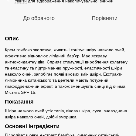
Увійти
для відображення накопичувальної знижки
%
До обраного
Порівняти
Опис
Крем глибоко зволожує, живить і тонізує шкіру навколо очей,
ефективно відновлює ліпідний барʼєр. Має яскраву
антиоксидантну дію. Сприяє стимуляції вироблення колагену
та еластину та підтриманню пружності, еластичності шкіри
навколо очей, запобігає появі вікових змін шкіри. Екстракти
лимонника китайського та центели мають потужний
лімфодренажний ефект, а також зменшують синці під очима.
Містить SPF 15.
Показання
Шкіра навколо очей усіх типів, вікова шкіра, суха, зневоднена
шкіра навколо очей, дрібні зморшки.
Основні інгредієнти
Гідролізат шовку, екстракт бамбука, лимонник китайський,