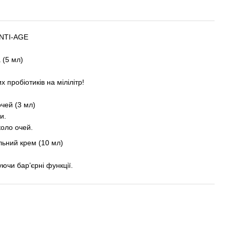
ANTI-AGE
 (5 мл)
х пробіотиків на мілілітр!
чей (3 мл)
и.
коло очей.
льний крем (10 мл)
уючи бар’єрні функції.