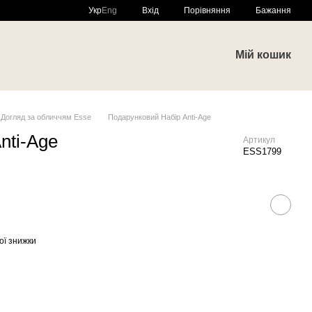
Порівняння
Укр
Eng
Вхід
Бажання
и
Мій кошик
Догляд за обличчям Esse
Подарунковий Набір Anti-Age
nti-Age
Артикул
ESS1799
ої знижки