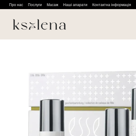
Перейти до основного контенту
Про нас
Послуги
Масаж
Наші апарати
Контактна інформація