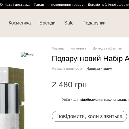
Оплата і доставка
Гарантія і повернення товару
Договір публічної оферт
Косметика
Бренди
Sale
Подарунки
Головна
Косметика
Догляд за обличчям
Подарунковий Набір A
Немає в наявності
Написати відгук
2 480 грн
Увійти
для відображення накопичувальн
%
Повідомити, коли з'явиться