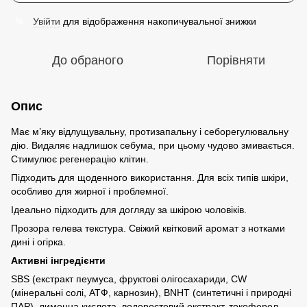
Увійти
для відображення накопичувальної знижки
%
До обраного
Порівняти
Опис
Має м’яку відлущувальну, протизапальну і себорегулювальну
дію. Видаляє надлишок себума, при цьому чудово змивається.
Стимулює регенерацію клітин.
Підходить для щоденного використання. Для всіх типів шкіри,
особливо для жирної і проблемної.
Ідеально підходить для догляду за шкірою чоловіків.
Прозора гелева текстура. Свіжий квітковий аромат з нотками
дині і огірка.
Активні інгредієнти
SBS (екстракт пеумуса, фруктові олігосахариди, СW
(мінеральні солі, АТФ, карнозин), BNHT (синтетичні і природні
ПАР), лимонна кислота, водоростевий екстракт, токоферол,