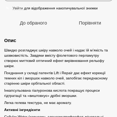
Увійти
для відображення накопичувальної знижки
%
До обраного
Порівняти
Опис
Швидко розгладжує шкіру навколо очей і надає їй м’якість та
шовковистість. Завдяки вмісту фіолетового перламутру
створює миттєвий оптичний ефект вирівнювання рельєфу
шкіри.
Поєднання у складі патентів Lift і Repair дає ефект корекції
темних кіл і зморшок навколо очей, запобігає передчасному
старінню шкіри орбітальної області.
Інкапсульована гіалуронова кислота покращує процеси
гідтратації та «виштовхує» дрібні зморшки.
Легка гелева текстура, не має аромату.
Активні інгредієнти
Cellular Water (карнозин, аденозинтрифосфат, мінеральні