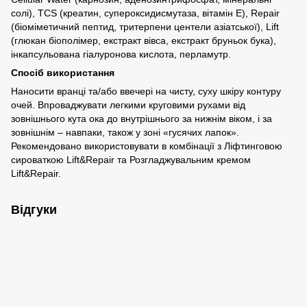
солі), TCS (креатин, супероксидисмутаза, вітамін Е), Repair
(біоміметичний пептид, тритерпени центели азіатської), Lift
(глюкан біополімер, екстракт вівса, екстракт бруньок бука),
інкапсульована гіалуронова кислота, перламутр.
Спосіб використання
Наносити вранці та/або ввечері на чисту, суху шкіру контуру
очей. Впроваджувати легкими круговими рухами від
зовнішнього кута ока до внутрішнього за нижнім віком, і за
зовнішнім – навпаки, також у зоні «гусячих лапок».
Рекомендовано використовувати в комбінації з Ліфтинговою
сироваткою Lift&Repair та Розгладжувальним кремом
Lift&Repair.
Відгуки