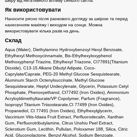
шкіру від негативного впливу синього світла.
Як використовувати
Наносити рясно після ранкового догляду за шкірою та перед
нанесенням макіяжу і виходом на сонце. Можна
використовувати кілька разів на день.
Склад
Aqua (Water), Diethylamino Hydroxybenzoyl Hexyl Benzoate,
Ethylhexyl Methoxycinnamate, Bis-Ethylhexyloxyphenol
Methoxyphenyl Triazine, Ethylhexyl Triazone, CI77891(Titanium
Dioxide), C13-15 Alkane Dibutyl Adipate, Coco-
Caprylate/Caprate, PEG-20 Methyl Glucose Sesquistearate,
Aluminum Starch Octenylsuccinate, Methyl Glucose
Sesquistearate, Heptyl Undecylenate, Glycerin, Potassium Cetyl
Phosphate, Phenoxyethanol, CI77492 (Iron Oxides), Ammonium
Acryloyldimethyltaurate/VP Copolymer, Parfum (Fragrance),
Isopropyl Titanium Triisostearate,CI 77499 (Iron Oxides),
Propanediol, CI 77491 (Iron Oxides), Ethylhexylglycerin,
Vaccinium Vitis-Idaea Fruit Extract, Perfluorodecalin, Xanthan
Gum, Perfluorotributylamine, Citrus Unshiu Peel Extract,
Sclerotium Gum, Lecithin, Pullulan, Poloxamer 188, Silica, Citric
Acid, Gluconolactone, Benzyl Alcohol, Sodium Benzoate,