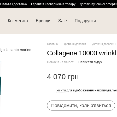
Оплата і доставка
Гарантія і повернення товару
Договір публічної оферт
Косметика
Бренди
Sale
Подарунки
Головна
Дієтичні добавки
Дієтичні добавки T
Collagene 10000 wrinkl
Немає в наявності
Написати відгук
4 070 грн
Увійти
для відображення накопичувальн
%
Повідомити, коли з'явиться