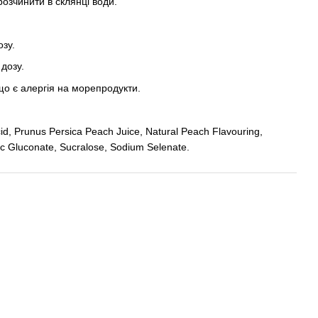
озчинити в склянці води.
озу.
 дозу.
що є алергія на морепродукти.
cid, Prunus Persica Peach Juice, Natural Peach Flavouring,
c Gluconate, Sucralose, Sodium Selenate.