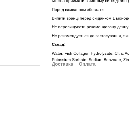
Можна приймати в чистому вигляді або р
Перед вживанням збовтати.
Випити вранці перед сніданком 1 монод
Не перевищувати рекомендовану денну
Не рекомендується до застосування, як
Склад:
Water, Fish Collagen Hydrolysate, Citric A
Potassium Sorbate, Sodium Benzoate, Zin
Доставка
Оплата