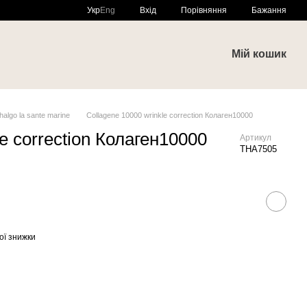
Порівняння
Укр
Eng
Вхід
Бажання
и
Мій кошик
halgo la sante marine
Collagene 10000 wrinkle correction Колаген10000
e correction Колаген10000
Артикул
THA7505
ої знижки