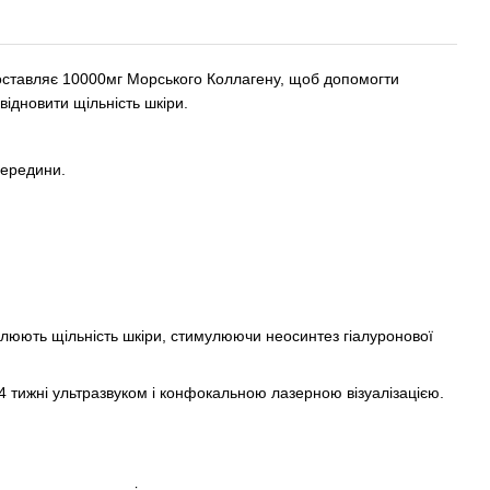
доставляє 10000мг Морського Коллагену, щоб допомогти
ідновити щільність шкіри.
середини.
люють щільність шкіри, стимулюючи неосинтез гіалуронової
 тижні ультразвуком і конфокальною лазерною візуалізацією.