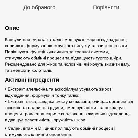
До обраного
Порівняти
Опис
Капсули для живота та талії зменшують жирові відкладення,
сприяють формуванню стрункого силуету та зниженню ваги.
Поліпшують функції кишечника та травної системи,
стимулюють обмінні процеси та підвищують тургор шкіри.
Рекомендовано для жінок та чоловіків, які хочуть знизити вагу,
та зменшити коло талії.
Активні інгредієнти
• Екстракт апельсина та аскофіллум усувають жирові
відкладення, формуючи тонку талію;
• Екстракт вівса, завдяки вмісту клітковини, очищає організм від
токсинів та надлишків рідини, зменшує апетит та покращує
процеси травлення сприяє спалюванню жирових відкладень,
підвищує еластичність і пружність шкіри;
• Селен, вітамін D і цинк поліпшують обмінні процеси і
стимулюють клітинне оновлення.