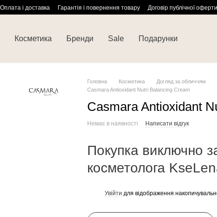
Оплата і доставка
Гарантія і повернення товару
Договір публічної оферт
Косметика
Бренди
Sale
Подарунки
Головна
Косметика
Догляд за обличчям
Casmara Antioxidant Nutri Balancing Cream
Casmara Antioxidant N
Немає в наявності
Написати відгук
Покупка виключно з
косметолога KseLen
Увійти
для відображення накопичувальн
%