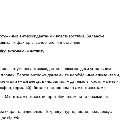
потужними антиоксидантними властивостями. Балансує
овнішніх факторів, запобігаючи її старінню.
віку, включаючи чутливу.
ття» з потужною антиоксидантною дією завдяки унікальним
их плодах. Багата антиоксидантами та необхідними елементами,
ементами (марганець, цинк, залізо, мідь, нікель, хром, магнезій,
 фосфор, германій), бетаситостеролом та амінокислотами.
. Містить амінокислоти, протеїни, вітаміни та ензими, які
 захищає та відновлює. Покращує тургор шкіри, розгладжує
щає від УФ.