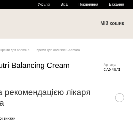
Порівняння
Укр
Eng
Вхід
Бажання
и
Мій кошик
Креми для обличчя
Креми для обличчя Casmara
utri Balancing Cream
Артикул
CAS4673
а рекомендацією лікаря
a
ої знижки