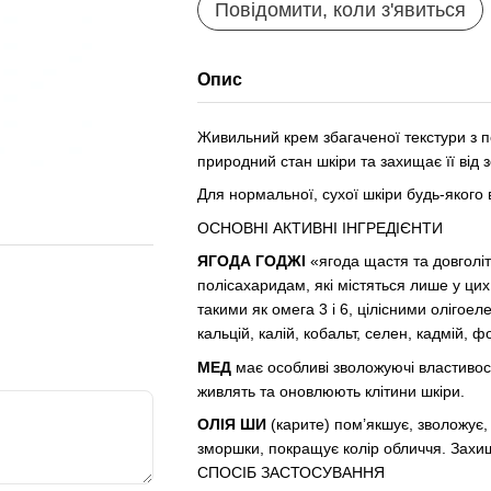
Повідомити, коли з'явиться
Опис
Живильний крем збагаченої текстури з 
природний стан шкіри та захищає її від з
Для нормальної, сухої шкіри будь-якого 
ОСНОВНІ АКТИВНІ ІНГРЕДІЄНТИ
ЯГОДА ГОДЖІ
«ягода щастя та довголі
полісахаридам, які містяться лише у ц
такими як омега 3 і 6, цілісними олігоел
кальцій, калій, кобальт, селен, кадмій,
МЕД
має особливі зволожуючі властивості
живлять та оновлюють клітини шкіри.
ОЛІЯ ШИ
(карите) пом’якшує, зволожує,
зморшки, покращує колір обличчя. Захи
СПОСІБ ЗАСТОСУВАННЯ